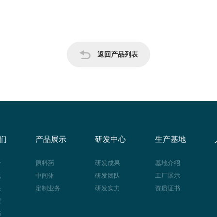
返回产品列表
们
产品展示
研发中心
生产基地
介
原料药
研发成果
基地介绍
化
中间体
研发团队
工厂展示
采
定制业务
研发实力
资质证书
程
书